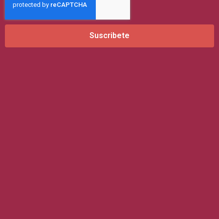
l
Suscribete