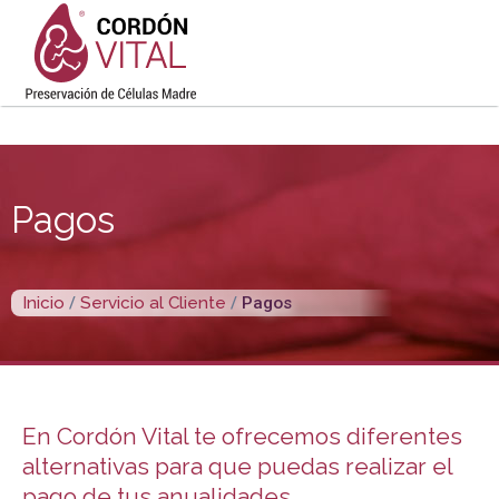
Ir
Main
al
contenido
Men
Pagos
Inicio
/
Servicio al Cliente
/
Pagos
En Cordón Vital te ofrecemos diferentes
alternativas para que puedas realizar el
pago de tus anualidades