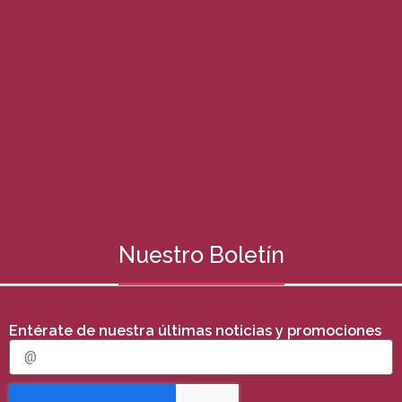
Nuestro Boletín
Entérate de nuestra últimas noticias y promociones
E
m
a
i