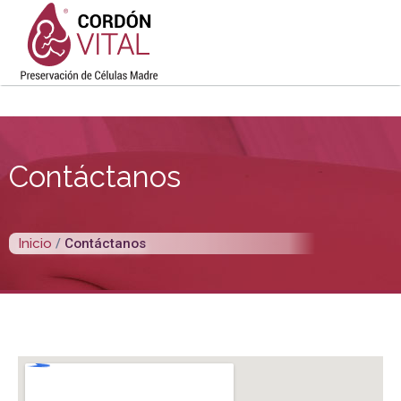
Ir
Main
al
contenido
Men
Contáctanos
Inicio
/
Contáctanos