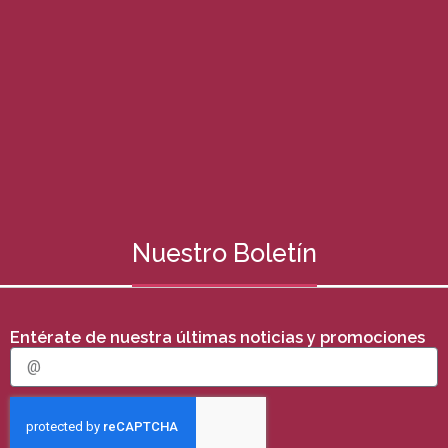
Nuestro Boletín
Entérate de nuestra últimas noticias y promociones
E
m
a
i
l