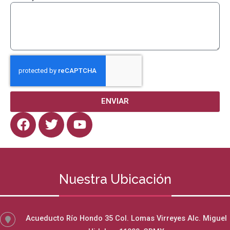
ENVIAR
F
T
Y
a
w
o
c
i
u
e
t
t
b
t
u
Nuestra Ubicación
o
e
b
o
r
e
k
Acueducto Río Hondo 35 Col. Lomas Virreyes Alc. Miguel