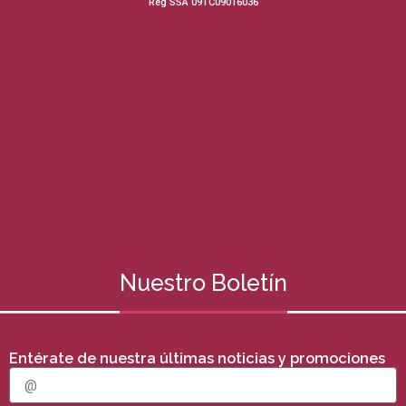
Reg SSA 09TC09016036
Nuestro Boletín
Entérate de nuestra últimas noticias y promociones
E
m