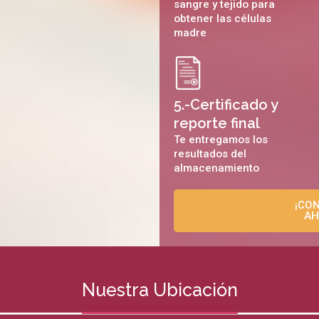
sangre y tejido para
obtener las células
madre
5.-Certificado y
reporte final
Te entregamos los
resultados del
almacenamiento
¡CO
AH
Nuestra Ubicación