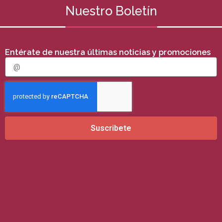
Nuestro Boletín
Entérate de nuestra últimas noticias y promociones
E
m
a
i
l
Suscribete