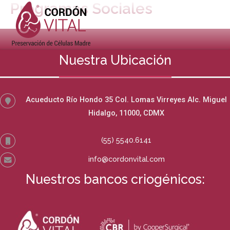
Programas Sociales
Ir
Main
al
contenido
Men
Nuestra Ubicación
Acueducto Río Hondo 35 Col. Lomas Virreyes Alc. Miguel
Hidalgo, 11000, CDMX
(55) 5540.6141
info@cordonvital.com
Nuestros bancos criogénicos: